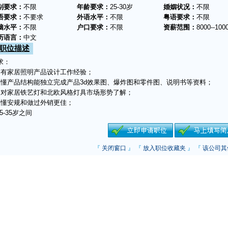
别要求：
不限
年龄要求：
25-30岁
婚姻状况：
不限
语要求：
不要求
外语水平：
不限
粤语要求：
不限
脑水平：
不限
户口要求：
不限
资薪范围：
8000--100
历语言：
中文
职位描述
求：
，有家居照明产品设计工作经验；
，懂产品结构能独立完成产品3d效果图、爆炸图和零件图、说明书等资料；
，对家居铁艺灯和北欧风格灯具市场形势了解；
，懂安规和做过外销更佳；
25-35岁之间
『
关闭窗口
』 『
放入职位收藏夹
』 『
该公司其