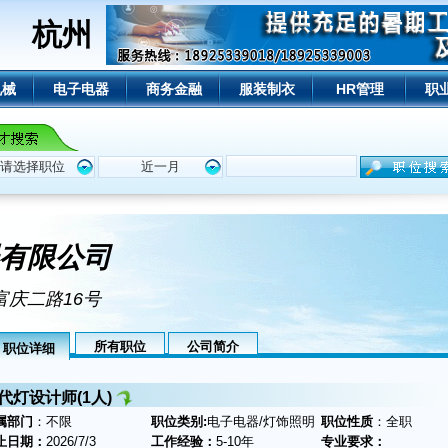
杭州
机械
电子电器
商务金融
服装制衣
HR管理
职
有限公司
富庆二路16号
所有职位
公司简介
职位详细
代灯设计师(1人)
属部门
：不限
职位类别:
电子电器/灯饰照明
职位性质
：全职
止日期：
2026/7/3
工作经验：
5-10年
专业要求：