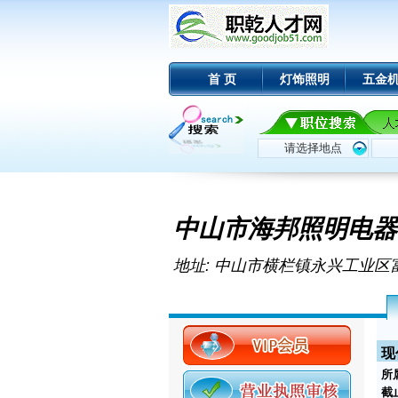
首 页
灯饰照明
五金
中山市海邦照明电器
地址: 中山市横栏镇永兴工业区
现
所
截