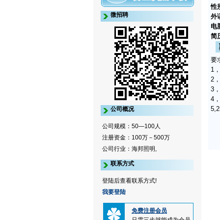
性
微招聘
外
电
简
要
1
2
3
4
5,
公司概况
公司规模：50—100人
注册资金：100万－500万
公司行业：海邦照明,
联系方式
登陆后查看联系方式!
我要登陆
免费注册会员