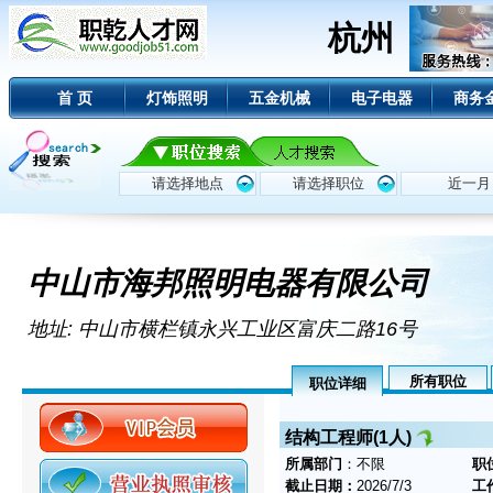
杭州
首 页
灯饰照明
五金机械
电子电器
商务
中山市海邦照明电器有限公司
地址: 中山市横栏镇永兴工业区富庆二路16号
所有职位
职位详细
结构工程师(1人)
所属部门
：不限
职
截止日期：
2026/7/3
工