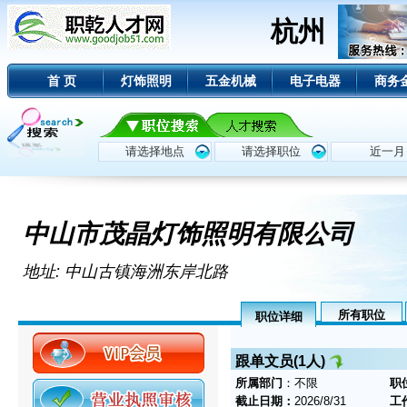
杭州
首 页
灯饰照明
五金机械
电子电器
商务
中山市茂晶灯饰照明有限公司
地址: 中山古镇海洲东岸北路
所有职位
职位详细
跟单文员(1人)
所属部门
：不限
职
截止日期：
2026/8/31
工