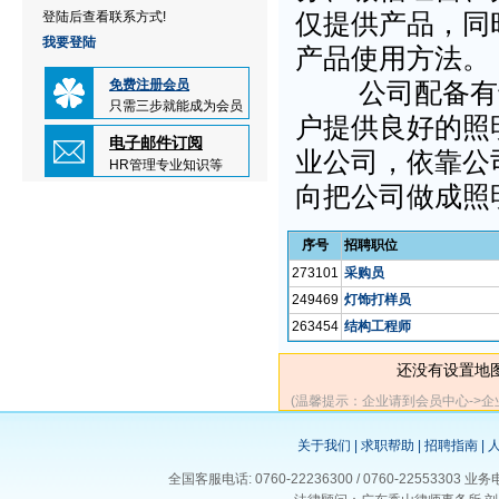
仅提供产品，同
登陆后查看联系方式!
我要登陆
产品使用方法。
免费注册会员
公司配备有专
只需三步就能成为会员
户提供良好的照
电子邮件订阅
业公司，依靠公
HR管理专业知识等
向把公司做成照
序号
招聘职位
273101
采购员
249469
灯饰打样员
263454
结构工程师
还没有设置地
(温馨提示：企业请到会员中心->
关于我们
|
求职帮助
|
招聘指南
|
全国客服电话: 0760-22236300 / 0760-225533