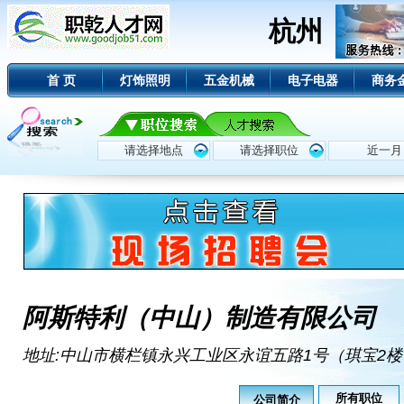
杭州
首 页
灯饰照明
五金机械
电子电器
商务
阿斯特利（中山）制造有限公司
地址:中山市横栏镇永兴工业区永谊五路1号（琪宝2楼
所有职位
公司简介