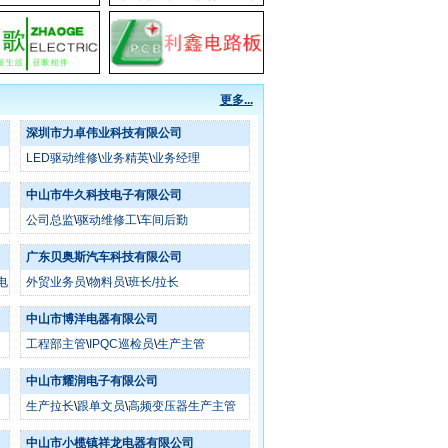
更多...
深圳市力卓伟业科技有限公司
LED驱动维修
\
业务精英
\
业务经理
中山市牛久科技电子有限公司
公司总监
\
驱动维修工
\
车间后勤
广东贝奥斯汽车科技有限公司
电
外贸业务员
\
物料员
\
班长/拉长
中山市博洋电器有限公司
工程部主管
\
IPQC巡检员
\
生产主管
中山市耀润电子有限公司
生产拉长
\
跟单文员
\
高频变压器生产主管
中山市小榄镇祥龙电器有限公司