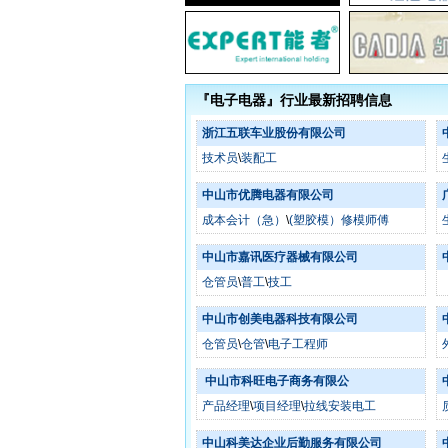
『电子电器』行业最新招聘信息
浙江五联车业股份有限公司
技术员
\
装配工
中山市优腾电器有限公司
成本会计（急）
\
(塑胶模）修模师傅
中山市嘉讯医疗器械有限公司
仓管员
\
普工
\
技工
中山市创美电器科技有限公司
仓管员
\
仓管
\
电子工程师
中山市科旺电子商务有限公
产品经理
\
项目经理
\
拉线安装电工
中山科美达企业后勤服务有限公司