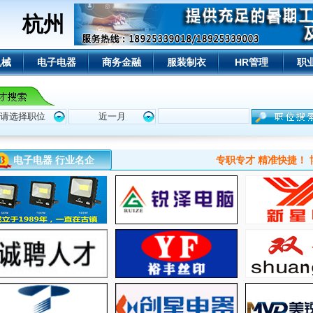
杭州
机械
电子电器
商务金融
服装制衣
HR管理
职
电子电器 行业名企
专职专才 精准快捷！