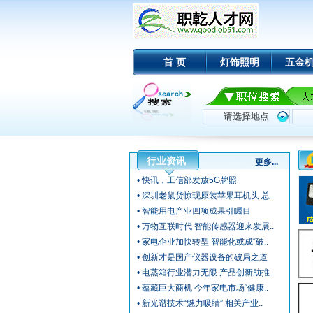
首 页
灯饰照明
五金
行业资讯
更多...
• 快讯，工信部发放5G牌照
• 深圳老鼠货惊现原装苹果耳机头 总..
• 智能用电产业四项成果引瞩目
• 万物互联时代 智能传感器迎来发展..
• 家电企业加快转型 智能化或成“破..
• 创新才是国产仪器设备的破局之道
• 电蒸箱行业潜力无限 产品创新助推..
• 蕴藏巨大商机 今年家电市场“健康..
• 新光谱技术“魅力吸睛” 相关产业..