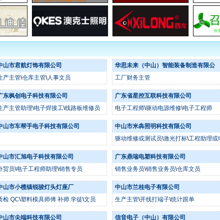
中山市君航灯饰有限公司
华思未来（中山）智能装备制造有限公
生产主管
\
仓库主管
\
人事文员
工厂财务主管
广东枫创电子科技有限公司
广东省星控互联科技有限公司
生产主管助理
\
电子焊接工
\
线路板维修员
电子工程师
\
驱动电源维修
\
电子工程师
中山市车帮手电子科技有限公司
中山市米犇照明科技有限公司
驱动维修或测试员
\
激光打标
\
工程助理或
子工程打样
中山市汇旭电子科技有限公司
广东鼎瑞电塑科技有限公司
外贸员
\
电子工程师助理
\
销售专员
销售业务员
\
销售业务员
\
仓库文员
中山市小榄镇锐骏灯头灯座厂
中山市兰桂电子有限公司
质检 QC
\
塑料模具师傅 补师 学徒
\
文员
生产主管
\
开线打端子
\
统计跟单
中山市尖端科技有限公司
信音电子（中山）有限公司