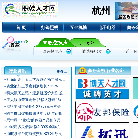
杭州
首 页
灯饰照明
五金机械
电子电器
商务
商务金融 行业名企
行业资讯
更多...
• 社保证金汇金三季度调仓动向曝光 ..
• 农业银行三季度利润增长7.25%..
• 科大讯飞之惑：遭质疑股价大跌 盈..
• 亚太股市普遍走升 沪指大涨逾4%..
• 网络主播跳槽拒付227万元违约金..
• 阿里推出被骗撤回功能，延时到账
• 局中局：“化妆”的保险产品如何用..
• 中城建多只债券违约 39家金融机..
• 海航系平台前海航交所B2C业务良..