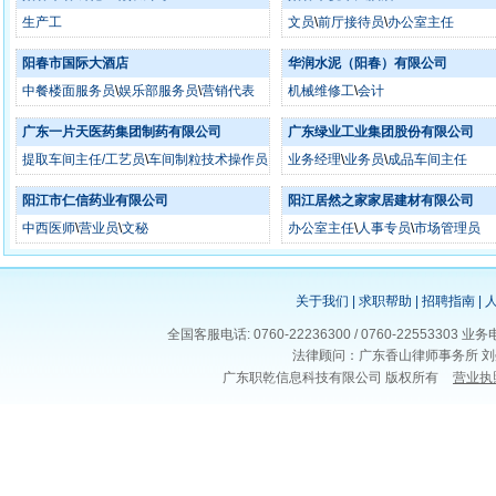
生产工
文员
\
前厅接待员
\
办公室主任
阳春市国际大酒店
华润水泥（阳春）有限公司
中餐楼面服务员
\
娱乐部服务员
\
营销代表
机械维修工
\
会计
广东一片天医药集团制药有限公司
广东绿业工业集团股份有限公司
提取车间主任/工艺员
\
车间制粒技术操作员
业务经理
\
业务员
\
成品车间主任
\
QC、QA
阳江市仁信药业有限公司
阳江居然之家家居建材有限公司
中西医师
\
营业员
\
文秘
办公室主任
\
人事专员
\
市场管理员
关于我们
|
求职帮助
|
招聘指南
|
全国客服电话: 0760-22236300 / 0760-225533
法律顾问：广东香山律师事务所 刘
广东职乾信息科技有限公司 版权所有
营业执