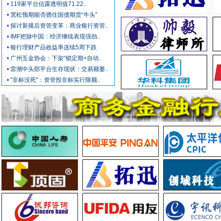
• 119家平台信露透明值71.22..
• 宽松预期能否摁住国债期货“牛头”
• 探讨新规后资管变革：商业银行资管..
• IMF把脉中国：经济继续表现强劲..
• 银行理财产品收益率连续5周下跌
• 广州互金协会：下架“锁定期+自动..
• 雷潮中头部平台生存现状：交易额萎..
• "非标没死"：资管投非标实行限额..