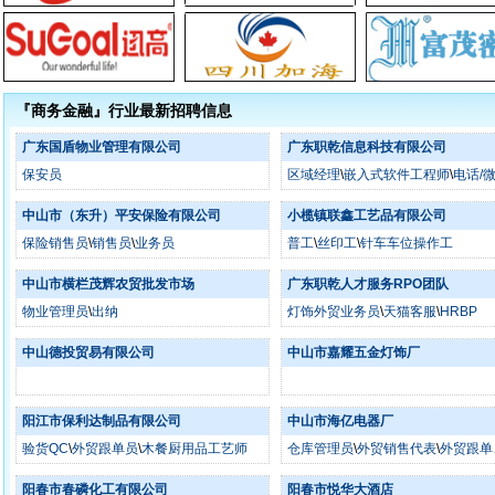
『商务金融』行业最新招聘信息
广东国盾物业管理有限公司
广东职乾信息科技有限公司
保安员
区域经理
\
嵌入式软件工程师
\
电话/
中山市（东升）平安保险有限公司
小榄镇联鑫工艺品有限公司
保险销售员
\
销售员
\
业务员
普工
\
丝印工
\
针车车位操作工
中山市横栏茂辉农贸批发市场
广东职乾人才服务RPO团队
物业管理员
\
出纳
灯饰外贸业务员
\
天猫客服
\
HRBP
中山德投贸易有限公司
中山市嘉耀五金灯饰厂
阳江市保利达制品有限公司
中山市海亿电器厂
验货QC
\
外贸跟单员
\
木餐厨用品工艺师
仓库管理员
\
外贸销售代表
\
外贸跟单
主管
阳春市春磷化工有限公司
阳春市悦华大酒店