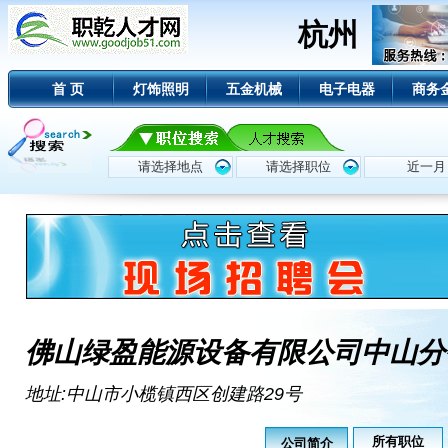
杭州
首 页
灯饰照明
五金机械
电子电器
商务
佛山绿盈能源设备有限公司中山分
地址:中山市小榄镇西区创建路29号
所有职位
公司简介