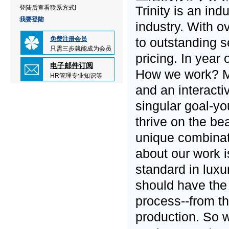
Trinity is an ind
登陆后查看联系方式!
我要登陆
industry. With o
免费注册会员
to outstanding s
只需三步就能成为会员
pricing. In year
电子邮件订阅
How we work? Mi
HR管理专业知识等
and an interacti
singular goal-yo
thrive on the be
unique combinat
about our work is
standard in luxur
should have the 
process--from th
production. So w