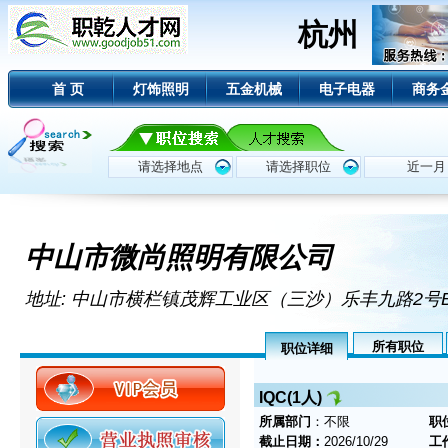
杭州
首 页
灯饰照明
五金机械
电子电器
商务
中山市微尚照明有限公司
地址: 中山市横栏镇茂辉工业区（三沙）乐丰九路2号
所有职位
职位详细
IQC(1人)
所属部门
：不限
职
截止日期：
2026/10/29
工