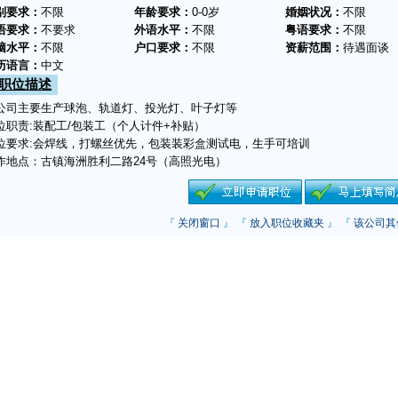
别要求：
不限
年龄要求：
0-0岁
婚姻状况：
不限
语要求：
不要求
外语水平：
不限
粤语要求：
不限
脑水平：
不限
户口要求：
不限
资薪范围：
待遇面谈
历语言：
中文
职位描述
公司主要生产球泡、轨道灯、投光灯、叶子灯等
位职责:装配工/包装工（个人计件+补贴）
位要求:会焊线，打螺丝优先，包装装彩盒测试电，生手可培训
作地点：古镇海洲胜利二路24号（高照光电）
『
关闭窗口
』 『
放入职位收藏夹
』 『
该公司其