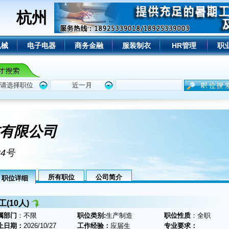
杭州
机械
电子电器
商务金融
服装制衣
HR管理
职
有限公司
4号
所有职位
公司简介
职位详细
工(10人)
属部门
：不限
职位类别:
生产制造
职位性质
：全职
止日期：
2026/10/27
工作经验：
应届生
专业要求：