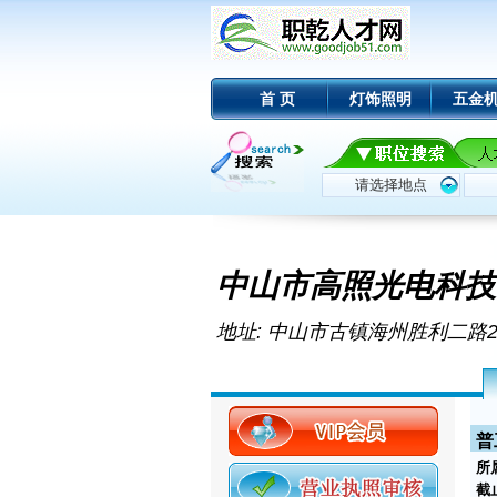
首 页
灯饰照明
五金
中山市高照光电科技
地址: 中山市古镇海州胜利二路2
普
所
截