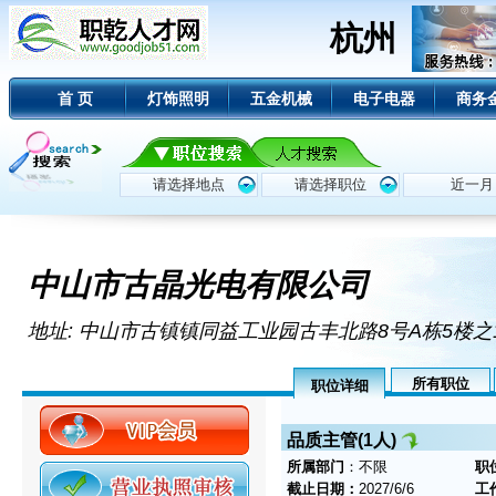
杭州
首 页
灯饰照明
五金机械
电子电器
商务
中山市古晶光电有限公司
地址: 中山市古镇镇同益工业园古丰北路8号A栋5楼之
所有职位
职位详细
品质主管(1人)
所属部门
：不限
职
截止日期：
2027/6/6
工