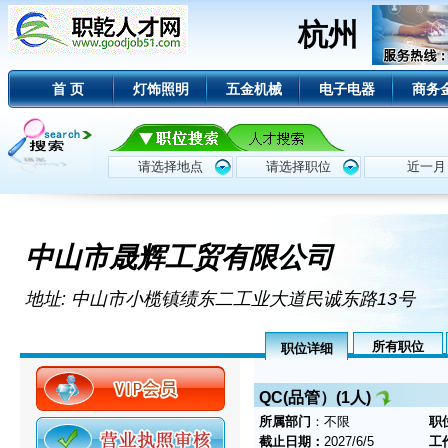
杭州
首 页
灯饰照明
五金机械
电子电器
商务
中山市晟辉工贸有限公司
地址: 中山市小榄镇绩东二工业大道民诚东路13号
所有职位
职位详细
QC(品管）(1人)
所属部门
：不限
职
截止日期：
2027/6/5
工