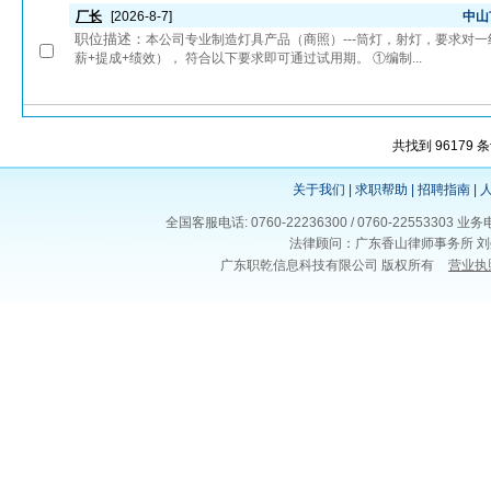
厂长
[2026-8-7]
中山
职位描述：
本公司专业制造灯具产品（商照）---筒灯，射灯，要求对一
薪+提成+绩效）， 符合以下要求即可通过试用期。 ①编制...
共找到 96179 
关于我们
|
求职帮助
|
招聘指南
|
全国客服电话: 0760-22236300 / 0760-225533
法律顾问：广东香山律师事务所 刘
广东职乾信息科技有限公司 版权所有
营业执