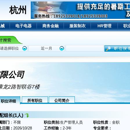
杭州
机械
电子电器
商务金融
服装制衣
HR管理
职
限公司
康龙2路智联谷7楼
所有职位
公司简介
职位详细
配组长(1人)
属部门
：不限
职位类别:
生产管理人员
职位性质
：全职
止日期：
2026/10/28
工作经验：
2-3年
专业要求：