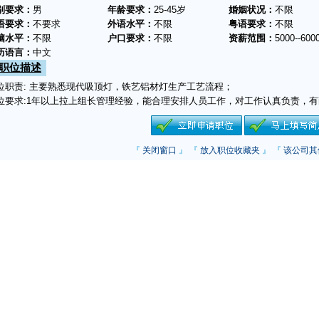
别要求：
男
年龄要求：
25-45岁
婚姻状况：
不限
语要求：
不要求
外语水平：
不限
粤语要求：
不限
脑水平：
不限
户口要求：
不限
资薪范围：
5000--600
历语言：
中文
职位描述
位职责: 主要熟悉现代吸顶灯，铁艺铝材灯生产工艺流程；
位要求:1年以上拉上组长管理经验，能合理安排人员工作，对工作认真负责，
『
关闭窗口
』 『
放入职位收藏夹
』 『
该公司其