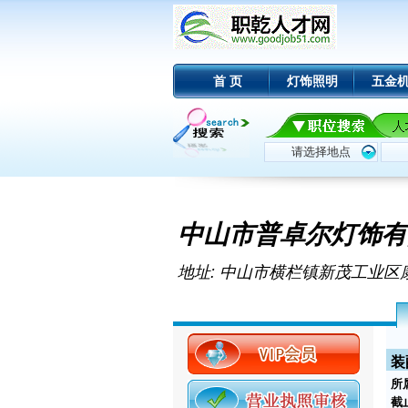
首 页
灯饰照明
五金
中山市普卓尔灯饰有
地址: 中山市横栏镇新茂工业区
装
所
截