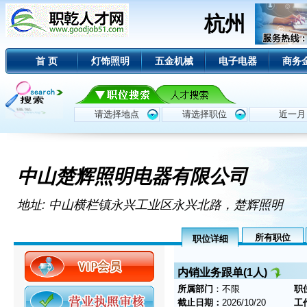
杭州
首 页
灯饰照明
五金机械
电子电器
商务
中山楚辉照明电器有限公司
地址: 中山横栏镇永兴工业区永兴北路，楚辉照明
所有职位
职位详细
内销业务跟单(1人)
所属部门
：不限
职
截止日期：
2026/10/20
工