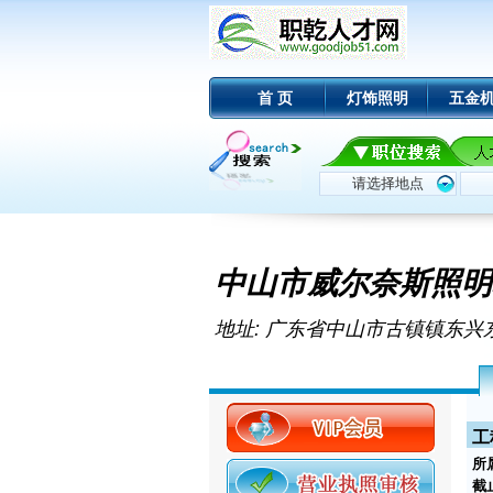
首 页
灯饰照明
五金
中山市威尔奈斯照明
地址: 广东省中山市古镇镇东兴东
工
所
截