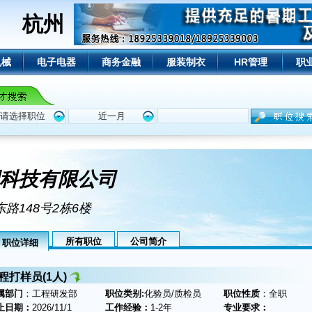
杭州
机械
电子电器
商务金融
服装制衣
HR管理
职
科技有限公司
路148号2栋6楼
所有职位
公司简介
职位详细
程打样员(1人)
属部门
：工程研发部
职位类别:
化验员/质检员
职位性质
：全职
止日期：
2026/11/1
工作经验：
1-2年
专业要求：