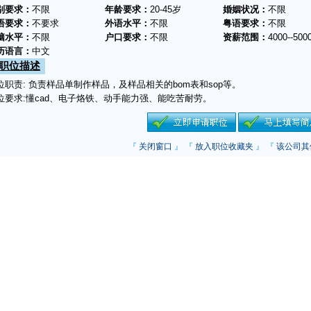
别要求：
不限
年龄要求：
20-45岁
婚姻状况：
不限
语要求：
不要求
外语水平：
不限
粤语要求：
不限
脑水平：
不限
户口要求：
不限
资薪范围：
4000--500
历语言：
中文
职位描述
位职责: 负责样品单制作样品，及样品相关的bom表和sop等。
位要求:懂cad、电子烙铁、动手能力强、能吃苦耐劳。
『
关闭窗口
』 『
放入职位收藏夹
』 『
该公司其