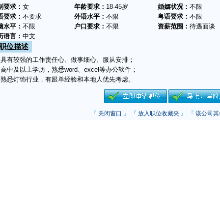
别要求：
女
年龄要求：
18-45岁
婚姻状况：
不限
语要求：
不要求
外语水平：
不限
粤语要求：
不限
脑水平：
不限
户口要求：
不限
资薪范围：
待遇面谈
历语言：
中文
职位描述
、具有较强的工作责任心、做事细心、服从安排；
、高中及以上学历，熟悉word、excel等办公软件；
、熟悉灯饰行业，有跟单经验和本地人优先考虑。
『
关闭窗口
』 『
放入职位收藏夹
』 『
该公司其