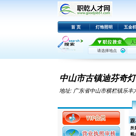
首 页
灯饰照明
五金
中山市古镇迪芬奇灯
地址: 广东省中山市横栏镇乐丰
跟
所
截