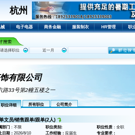
杭州
机械
电子电器
商务金融
服装制衣
HR管理
职
饰有限公司
六路33号第2幢五楼之一
所有职位
公司简介
职位详细
单文员/销售跟单/跟单(2人)
属部门
：不限
职位类别:
职位性质
：全职
止日期：
2026/8/10
工作经验：
应届生
专业要求：