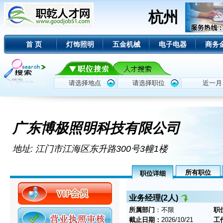
杭州
首 页
灯饰照明
五金机械
电子电器
商务
广东博极照明科技有限公司
地址: 江门市江海区东升路300号3幢1楼
所有职位
职位详细
业务经理(2人)
所属部门
：不限
职
截止日期：
2026/10/21
工