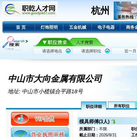
杭州
首 页
灯饰照明
五金机械
电子电器
商务
中山市大向金属有限公司
地址: 中山市小榄镇合平路18号
所有职位
职位详细
模具师傅(3人)
所属部门
：不限
职
截止日期：
2026/8/31
工