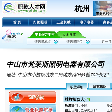
杭州
首 页
灯饰照明
五金机械
电子电器
商务
中山市梵莱斯照明电器有限公司
地址: 中山市小榄镇绩东二民诚东路9号1幢702卡之1
所有职位
职位详细
挂样板(1人)
所属部门
：不限
职
截止日期：
2026/10/17
工