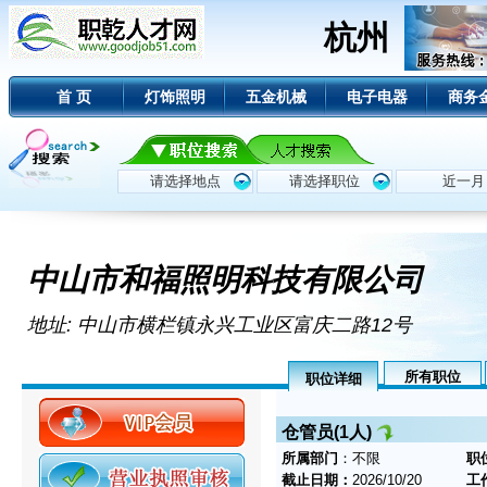
杭州
首 页
灯饰照明
五金机械
电子电器
商务
中山市和福照明科技有限公司
地址: 中山市横栏镇永兴工业区富庆二路12号
所有职位
职位详细
仓管员(1人)
所属部门
：不限
职
截止日期：
2026/10/20
工