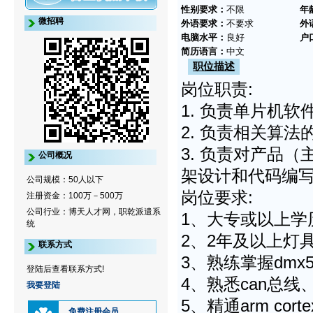
性别要求：
不限
年
微招聘
外语要求：
不要求
外
电脑水平：
良好
户
简历语言：
中文
职位描述
岗位职责:
1. 负责单片机
2. 负责相关算
3. 负责对产品
公司概况
架设计和代码编
公司规模：50人以下
岗位要求:
注册资金：100万－500万
公司行业：博天人才网，职乾派遣系
1、大专或以上学
统
2、2年及以上灯
联系方式
3、熟练掌握dmx
登陆后查看联系方式!
4、熟悉can总线
我要登陆
5、精通arm cort
免费注册会员