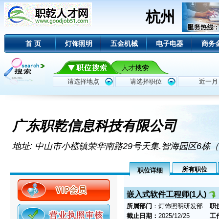
杭州
首 页
灯饰照明
五金机械
电子电器
商务
广东职乾信息科技有限公司
地址: 中山市小榄镇荣华南路29号天集.智海园区6栋
所有职位
职位详细
嵌入式软件工程师(1人)
所属部门
：灯饰照明研发部
职
截止日期：
2025/12/25
工