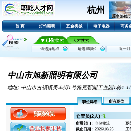
杭州
首 页
灯饰照明
五金机械
电子电器
商务
中山市旭新照明有限公司
地址: 中山市古镇镇美丰街1号雅克智能工业园1栋1-1
所有职位
职位详细
仓管员(2人)
所属部门
：仓储物流
职
截止日期：
2026/10/25
工