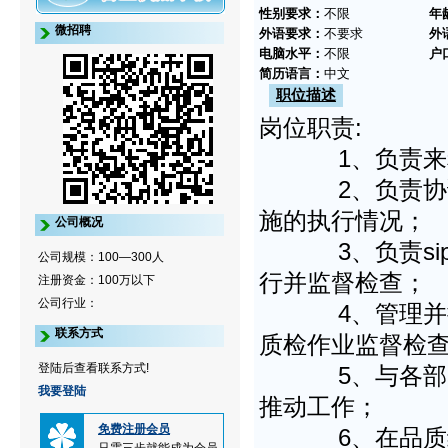
性别要求：
不限
年
微招聘
外语要求：
不要求
外
电脑水平：
不限
户
简历语言：
中文
职位描述
岗位职责:
1、负责来料、
2、负责协调各
施的执行情况；
公司概况
3、负责sip
公司规模：100—300人
行并监督检查；
注册资金：100万以下
公司行业：
4、管理并推动，
联系方式
质检作业监督检
登陆后查看联系方式!
5、与各部门保
我要登陆
推动工作；
免费注册会员
6、在品质经理