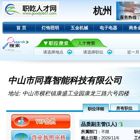
杭州
首 页
灯饰照明
五金机械
电子电器
商务
中山市同喜智能科技有限公司
地址: 中山市横栏镇康盛工业园康龙三路六号四楼
所有职位
职位详细
品质副主管(1人)
所属部门
：不限
职
截止日期：
2026/11/6
工