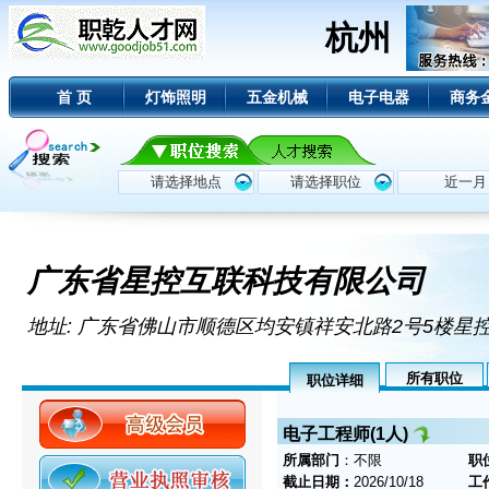
杭州
首 页
灯饰照明
五金机械
电子电器
商务
广东省星控互联科技有限公司
地址: 广东省佛山市顺德区均安镇祥安北路2号5楼
所有职位
职位详细
电子工程师(1人)
所属部门
：不限
职
截止日期：
2026/10/18
工