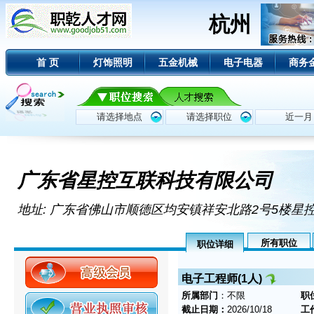
杭州
首 页
灯饰照明
五金机械
电子电器
商务
广东省星控互联科技有限公司
地址: 广东省佛山市顺德区均安镇祥安北路2号5楼
所有职位
职位详细
电子工程师(1人)
所属部门
：不限
职
截止日期：
2026/10/18
工