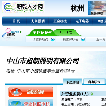
杭州
首 页
灯饰照明
五金机械
电子电器
商务
中山市超朗照明有限公司
地址: 中山市小榄镇盛丰合盛西路8号
所有职位
职位详细
外贸业务员(1人)
所属部门
：不限
职
截止日期：
2027/8/10
工