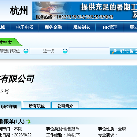
杭州
机械
电子电器
商务金融
服装制衣
HR管理
职
有限公司
2号
所有职位
公司简介
职位详细
售跟单(1人)
属部门
：不限
职位类别:
销售跟单
职位性质
：全职
止日期：
2026/9/22
工作经验：
1年以下
专业要求：