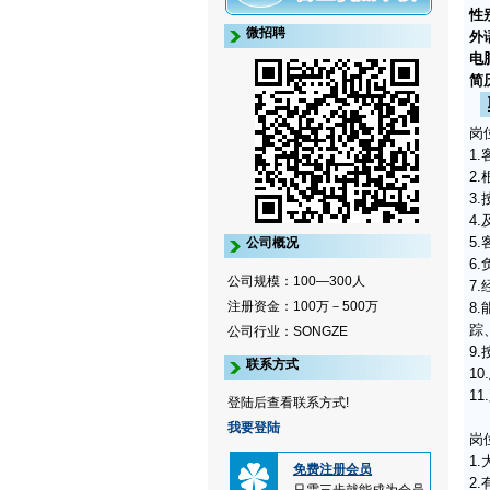
性
微招聘
外
电
简
岗
1
2
3
4
5
公司概况
6
公司规模：100—300人
7
注册资金：100万－500万
8
踪
公司行业：SONGZE
9
联系方式
1
1
登陆后查看联系方式!
我要登陆
岗
1
免费注册会员
2