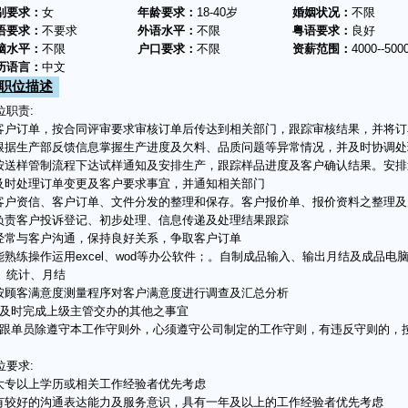
别要求：
女
年龄要求：
18-40岁
婚姻状况：
不限
语要求：
不要求
外语水平：
不限
粤语要求：
良好
脑水平：
不限
户口要求：
不限
资薪范围：
4000--500
历语言：
中文
职位描述
位职责:
.客户订单，按合同评审要求审核订单后传达到相关部门，跟踪审核结果，并将
.根据生产部反馈信息掌握生产进度及欠料、品质问题等异常情况，并及时协调处
.按送样管制流程下达试样通知及安排生产，跟踪样品进度及客户确认结果。安
.及时处理订单变更及客户要求事宜，并通知相关部门
.客户资信、客户订单、文件分发的整理和保存。客户报价单、报价资料之整理及
.负责客户投诉登记、初步处理、信息传递及处理结果跟踪
.经常与客户沟通，保持良好关系，争取客户订单
.能熟练操作运用excel、wod等办公软件；。自制成品输入、输出月结及成品
、统计、月结
.按顾客满意度测量程序对客户满意度进行调查及汇总分析
0.及时完成上级主管交办的其他之事宜
1.跟单员除遵守本工作守则外，心须遵守公司制定的工作守则，有违反守则的，
位要求:
.大专以上学历或相关工作经验者优先考虑
.有较好的沟通表达能力及服务意识，具有一年及以上的工作经验者优先考虑