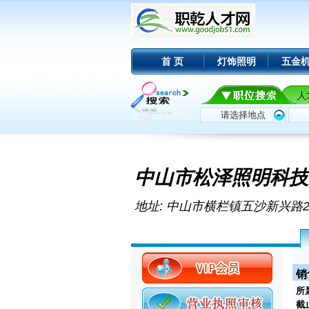
首 页
灯饰照明
五金
中山市松泽照明科技
地址: 中山市横栏镇五沙新兴路2
销
所
截