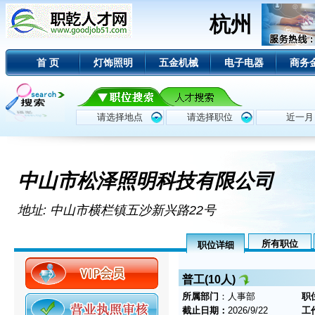
杭州
首 页
灯饰照明
五金机械
电子电器
商务
中山市松泽照明科技有限公司
地址: 中山市横栏镇五沙新兴路22号
所有职位
职位详细
普工(10人)
所属部门
：人事部
职
截止日期：
2026/9/22
工