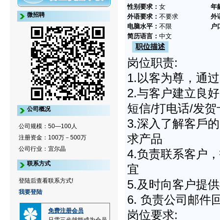
性别要求：
女
年
微招聘
外语要求：
不要求
外
电脑水平：
不限
户
简历语言：
中文
职位描述
岗位职责:
1.以客为尊，通
2.与客户建立良
短信/打电话/发
公司概况
3.深入了解客戶
公司规模：50—100人
求产品
注册资金：100万－500万
公司行业：宜尔晶
4.负责联系客户
联系方式
宜
登陆后查看联系方式!
5.及时向客户提
我要登陆
6. 负责公司邮
免费注册会员
岗位要求: