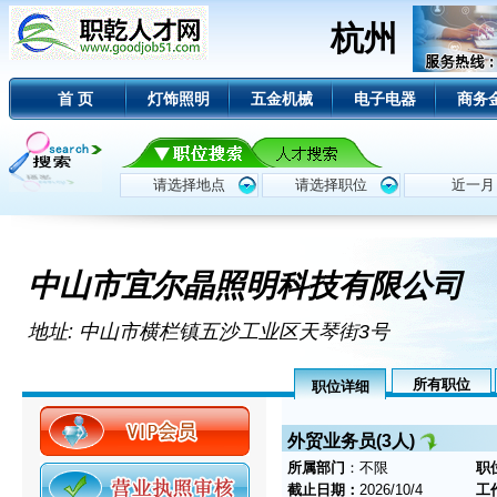
杭州
首 页
灯饰照明
五金机械
电子电器
商务
中山市宜尔晶照明科技有限公司
地址: 中山市横栏镇五沙工业区天琴街3号
所有职位
职位详细
外贸业务员(3人)
所属部门
：不限
职
截止日期：
2026/10/4
工