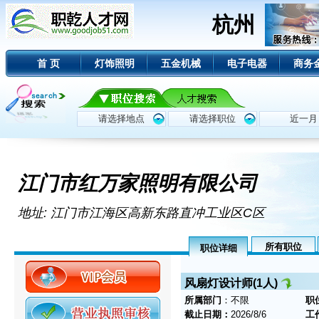
杭州
首 页
灯饰照明
五金机械
电子电器
商务
江门市红万家照明有限公司
地址: 江门市江海区高新东路直冲工业区C区
所有职位
职位详细
风扇灯设计师(1人)
所属部门
：不限
职
截止日期：
2026/8/6
工