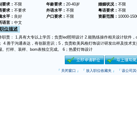
别要求：
不限
年龄要求：
20-40岁
婚姻状况：
不限
语要求：
不要求
外语水平：
不限
粤语要求：
不限
脑水平：
良好
户口要求：
不限
资薪范围：
10000-150
历语言：
中文
职位描述
作职责： 1.具有大专以上学历；负责led照明设计 2.能熟练操作相关设计软件，
； 4.善于沟通表达，有创新意识；5，负责欧美风格灯饰设计研发出样及技术
报。打样、装样、bom表独立完成。 6；热爱灯饰设计
『
关闭窗口
』 『
放入职位收藏夹
』 『
该公司其