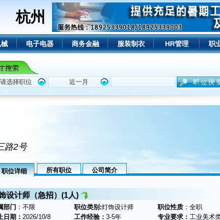
杭州
机械
电子电器
商务金融
服装制衣
HR管理
职
三路2号
所有职位
公司简介
职位详细
饰设计师（急招）(1人)
属部门
：不限
职位类别:
灯饰设计师
职位性质
：全职
止日期：
2026/10/8
工作经验：
3-5年
专业要求：
工业美术