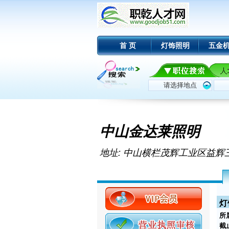
首 页
灯饰照明
五金
中山金达莱照明
地址: 中山横栏茂辉工业区益辉
灯
所
截