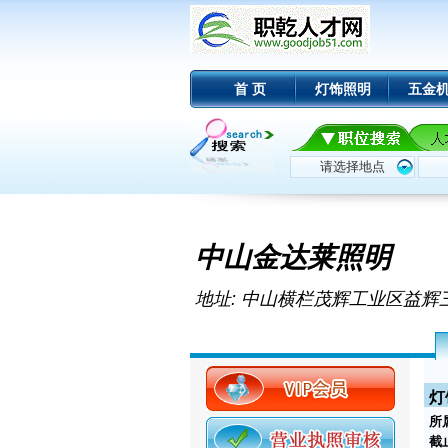
首 页
灯饰照明
五金
中山金达莱照明
地址: 中山横栏茂辉工业区益辉
灯
所
截