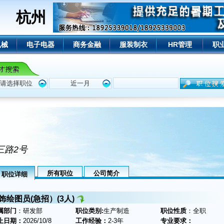
杭州
机械
电子电器
商务金融
服装制衣
HR管理
职
三路2号
所有职位
公司简介
职位详细
饰绘图员(急招）(3人)
属部门
：研发部
职位类别:
生产制造
职位性质
：全职
止日期：
2026/10/8
工作经验：
2-3年
专业要求：