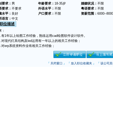
别要求：
男
年龄要求：
18-35岁
婚姻状况：
不限
语要求：
不要求
外语水平：
不限
粤语要求：
不限
脑水平：
良好
户口要求：
不限
资薪范围：
6000--800
历语言：
中文
职位描述
求：
.有1年以上绘图工作经验，熟练运用cad绘图软件设计软件。
.对现代灯具结构及led运用有一年以上的相关工作经验；
.对erp系统资料作业有相关工作经验；
『
关闭窗口
』 『
放入职位收藏夹
』 『
该公司其