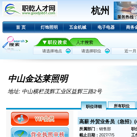
杭州
首 页
灯饰照明
五金机械
电子电器
商务
中山金达莱照明
地址: 中山横栏茂辉工业区益辉三路2号
所有职位
职位详细
高薪 外贸业务员（急招）(
所属部门
：销售部
职
截止日期：
2027/7/5
工