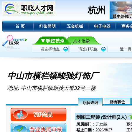
杭州
首 页
灯饰照明
五金机械
电子电器
商务
中山市横栏镇峻驰灯饰厂
地址: 中山市横栏镇新茂大道32号三楼
所有职位
职位详细
制图工程师 /设计师(2人)
所属部门
：开发部
职
截止日期：
2026/8/27
工