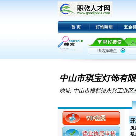
首 页
灯饰照明
五金
中山市琪宝灯饰有限
地址: 中山市横栏镇永兴工业
开
所
截