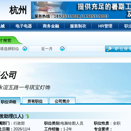
杭州
机械
电子电器
商务金融
服装制衣
HR管理
职
公司
区永谊五路一号琪宝灯饰
所有职位
公司简介
职位详细
发助理(1人)
属部门
：行政部
职位类别:
电脑绘图人员
职位性质
：全职
止日期：
2026/11/4
工作经验：
1-2年
专业要求：