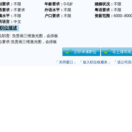
别要求：
不限
年龄要求：
0-0岁
婚姻状况：
不限
语要求：
不要求
外语水平：
不限
粤语要求：
不限
脑水平：
不限
户口要求：
不限
资薪范围：
6000--800
历语言：
中文
职位描述
位职责: 负责画三维激光图，会排板
位要求:负责画三维激光图，会排板
『
关闭窗口
』 『
放入职位收藏夹
』 『
该公司其