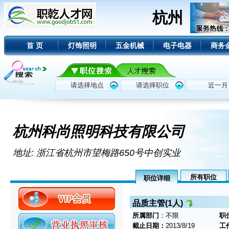
杭州
首 页
灯饰照明
五金机械
电子电器
商务
杭州科尚照明科技有限公司
地址: 浙江省杭州市望梅路650号中创实业
所有职位
职位详细
品质主管(1人)
所属部门
：不限
职
截止日期：
2013/8/19
工