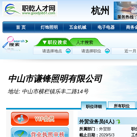
杭州
首 页
灯饰照明
五金机械
电子电器
商务
中山市谦锋照明有限公司
地址: 中山市横栏镇乐丰二路14号
所有职位
职位详细
外贸业务员(4人)
所属部门
：外贸部
职
截止日期：
2029/5/3
工