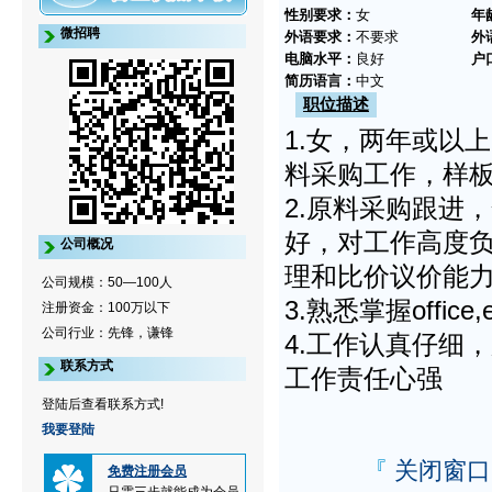
性别要求：
女
年
微招聘
外语要求：
不要求
外
电脑水平：
良好
户
简历语言：
中文
职位描述
1.女，两年或以
料采购工作，样板
2.原料采购跟进
好，对工作高度
公司概况
理和比价议价能
公司规模：50—100人
3.熟悉掌握offi
注册资金：100万以下
公司行业：先锋，谦锋
4.工作认真仔细
联系方式
工作责任心强
登陆后查看联系方式!
我要登陆
『
关闭窗口
免费注册会员