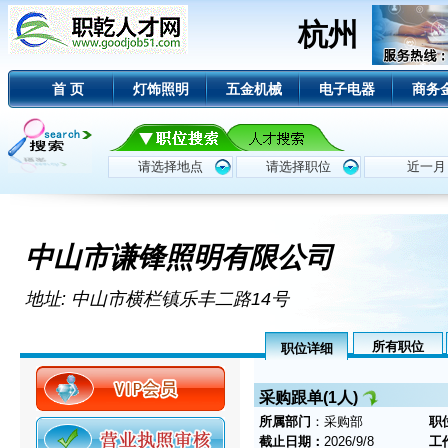
杭州
首 页
灯饰照明
五金机械
电子电器
商务
中山市谦锋照明有限公司
地址: 中山市横栏镇乐丰二路14号
所有职位
职位详细
采购跟单(1人)
所属部门
：采购部
职
截止日期：
2026/9/8
工