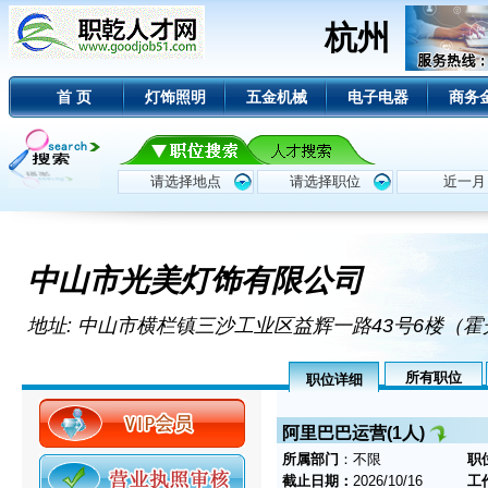
杭州
首 页
灯饰照明
五金机械
电子电器
商务
中山市光美灯饰有限公司
地址: 中山市横栏镇三沙工业区益辉一路43号6楼（
所有职位
职位详细
阿里巴巴运营(1人)
所属部门
：不限
职
截止日期：
2026/10/16
工