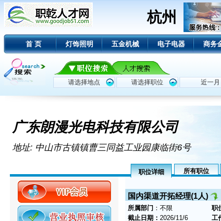
杭州
首 页
灯饰照明
五金机械
电子电器
商务
广东朗漫光电科技有限公司
地址: 中山市古镇镇曹三同益工业园康临街6号
所有职位
职位详细
国内渠道开拓经理(1人)
所属部门
：不限
职
截止日期：
2026/11/6
工