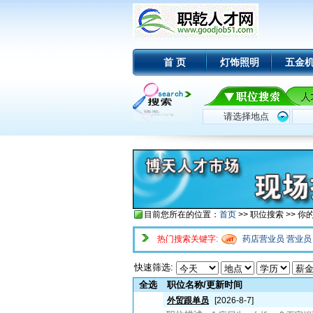
首 页
灯饰照明
五金
目前您所在的位置：
首页
>> 职位搜索 >> 
热门搜索关键字:
药店营业员
营业
快速筛选:
全选
职位名称/更新时间
外贸跟单员
[2026-8-7]