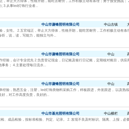
五官端正，举止大方得体，性格开朗，能吃苦耐劳，工作积极主动有条理；勇于接受挑战；
.从事led灯饰行业者...
中山市谦锋照明有限公司
中山古镇
经验，女性。 2.五官端正，举止大方得体，性格开朗，能吃苦耐劳，工作积极主动有条
听，说，读，写能力，能独立与外...
中山市谦锋照明有限公司
中山
工作经验，会计专业优先 2.负责登记现金，日记账及银行日记账，定期核对账目，供应
务； 4.主要处理每日流水...
中山市谦锋照明有限公司
中山
单经验，熟悉五金，注塑，led灯饰类物料采购工作，样板跟进，外发跟进， 以及熟练相
好，对工作高度负责，良好的...
中山市基光照明有限公司
中山横栏
程巡检、成品检验，按标准检验、判定、记录。 2. 发现不良及时标识、隔离、上报，必要