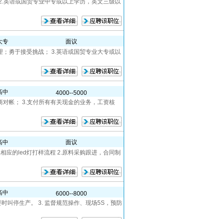
 2.英语或国贸专业中专或以上学历，英文三级以
大专
面议
理；勇于接受挑战； 3.英语或国贸专业大专或以
高中
4000--5000
商对帐； 3.支付所有有关现金的业务，工资核
高中
面议
应的led灯打样流程 2.原料采购跟进，合同制
高中
6000--8000
时叫停生产。 3. 监督规范操作、现场5S，预防