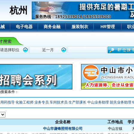
杭州
机械
电子电器
商务金融
服装制衣
HR管理
职
你的搜索条件：
员
用药指导
化验工程师
业务专员
车间技术员
生产部课长
中山业务助理
韶关业务助理
企业名称
工作地点
学
中山市谦锋照明有限公司
中山古镇