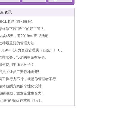
最新资讯
HR工具箱 (特别推荐).
怎样做下属“眼中”的好主管？.
奋战45天，迎2019年 双12活动.
七种最重要的管理方法 .
2019年《人力资源管理员（四级）》 职.
管理实务：“5S”的生命有多长.
如何使用平衡记分卡？.
裁员：让员工安静地走开!.
员工执行力不行，就是你管理者不行.
整体薪酬方案的个性化设计.
薪酬激励：激发企业生命力!.
无“薪”的激励 你掌握了吗？.