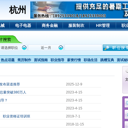
杭州
机械
电子电器
商务金融
服装制衣
HR管理
职
热点话题
简历制作
面试指南
职业指导
薪资行情
职场生活
跳槽宝典
面试秘
位发布渠道推荐
2025-12-9
总量突破380万人
2023-4-15
领导？
2023-4-15
2023-4-15
》 职业资格证培训班
2019-7-1
2018-11-15