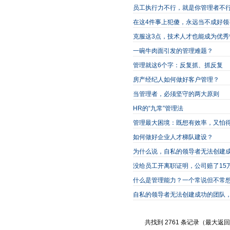
员工执行力不行，就是你管理者不
在这4件事上犯傻，永远当不成好领
克服这3点，技术人才也能成为优秀
一碗牛肉面引发的管理难题？
管理就这6个字：反复抓、抓反复
房产经纪人如何做好客户管理？
当管理者，必须坚守的两大原则
HR的“九常”管理法
管理最大困境：既想有效率，又怕
如何做好企业人才梯队建设？
为什么说，自私的领导者无法创建
没给员工开离职证明，公司赔了15
什么是管理能力？一个常说但不常
自私的领导者无法创建成功的团队
共找到 2761 条记录（最大返回2