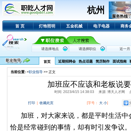
杭州
首 页
灯饰照明
五金机械
电子电器
商务
近期招聘会
热点话题
简历制作
面试指南
首页
当前位置:
>
职业指导
>> 正文
加班应不应该和老板说要
时间: 2023/4/15 14:38:03 来源: 博天人才网
打印
|
收藏此页
[字号：
大
小
]
加班，对大家来说，都是平时生活中
恰是经常碰到的事情，却有时引发争议