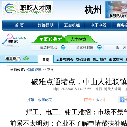
杭州
首 页
灯饰照明
五金机械
电子电器
商务
近期招聘会
热点话题
简历制作
面试指南
首页
当前位置:
>
新闻资讯
>> 正文
破难点通堵点，中山人社联镇
时间: 2023/4/15 14:36:55 来源: 博天人才网
打印
|
收藏此页
[字号：
大
小
]
“焊工、电工、钳工难招；市场不景气
前景不太明朗；企业不了解申请帮扶补