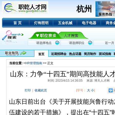
杭州
首 页
灯饰照明
五金机械
电子电器
商务
近期招聘会
热点话题
简历制作
面试指南
首页
当前位置:
>
HR管理指南
>> 正文
山东：力争“十四五”期间高技能人才
时间: 2023/4/15 14:36:05 来源: 博天人才网
打印
|
收藏此页
[字号：
大
小
]
山东日前出台《关于开展技能兴鲁行动
伍建设的若干措施》，提出在“十四五”