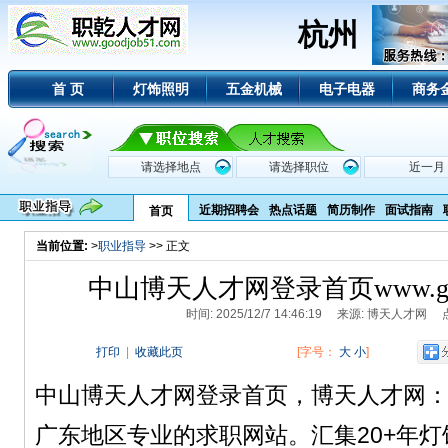
杭州
首 页
灯饰照明
五金机械
电子电器
商务
近期招聘会
热点话题
简历制作
面试指南
首页
当前位置:
>
职业指导
>> 正文
中山博天人才网登录首页www.good
时间: 2025/12/7 14:46:19 来源: 博天人才网
打印
|
收藏此页
[字号：
大
小
]
中山博天人才网登录首页，博天人才网：www.g
广东地区专业的求职网站。汇集20+年