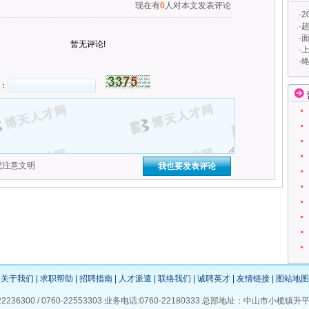
现在有
0
人对本文发表评论
·
2
·
超
·
面
暂无评论!
·
·
：
纪注意文明
关于我们
|
求职帮助
|
招聘指南
|
人才派遣
|
联络我们
|
诚聘英才
|
友情链接
|
图站地图
22236300 / 0760-22553303 业务电话:0760-22180333 总部地址：中山市小榄镇