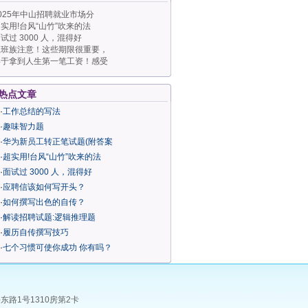
025年中山招聘就业市场分
实用!台风“山竹”吹来的法
试过 3000 人，混得好
上班族注意！这些期限很重要，
终于拿到人生第一笔工资！感受
热点文章
·
工作总结的写法
·
趣味智力题
·
华为新员工转正笔试题(附答案
·
超实用!台风“山竹”吹来的法
·
面试过 3000 人，混得好
·
应聘信该如何写开头？
·
如何撰写出色的自传？
·
解读招聘试题:逻辑推理题
·
履历自传撰写技巧
·
七个习惯可使你成功 你有吗？
升平东路1号1310房第2卡