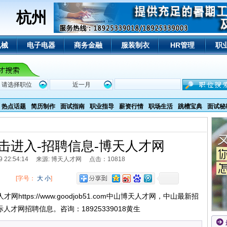
杭州
机械
电子电器
商务金融
服装制衣
HR管理
职
热点话题
简历制作
面试指南
职业指导
薪资行情
职场生活
跳槽宝典
面试秘
击进入-招聘信息-博天人才网
2/9 22:54:14 来源: 博天人才网 点击：10818
[字号：
大
小
]
https://www.goodjob51.com中山博天人才网，中山最新招
才网招聘信息。咨询：18925339018黄生