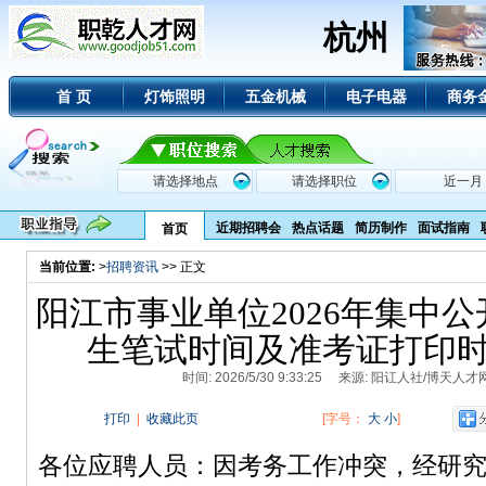
杭州
首 页
灯饰照明
五金机械
电子电器
商务
近期招聘会
热点话题
简历制作
面试指南
首页
当前位置:
>
招聘资讯
>> 正文
阳江市事业单位2026年集中
生笔试时间及准考证打印
时间: 2026/5/30 9:33:25 来源: 阳讧人社/博天
打印
|
收藏此页
[字号：
大
小
]
各位应聘人员：因考务工作冲突，经研