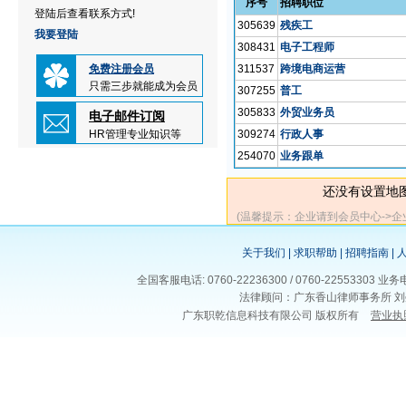
序号
招聘职位
登陆后查看联系方式!
305639
残疾工
我要登陆
308431
电子工程师
免费注册会员
311537
跨境电商运营
只需三步就能成为会员
307255
普工
305833
外贸业务员
电子邮件订阅
HR管理专业知识等
309274
行政人事
254070
业务跟单
还没有设置地
(温馨提示：企业请到会员中心->
关于我们
|
求职帮助
|
招聘指南
|
全国客服电话: 0760-22236300 / 0760-225533
法律顾问：广东香山律师事务所 刘
广东职乾信息科技有限公司 版权所有
营业执